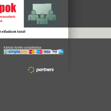
i előadások közül!
Kártyás fizetés szolgáltatója: