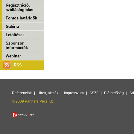
Regisztráció,
szállásfoglalás
Fontos határidők
Galéria
Letöltések
Szponzor
információk
Webinar
RSS
Referenciák
|
Hírek, akciók
|
Impresszum
|
ÁSZF
|
Elérhetőség
|
Ad
© 2009 Partners Pécs Kft.