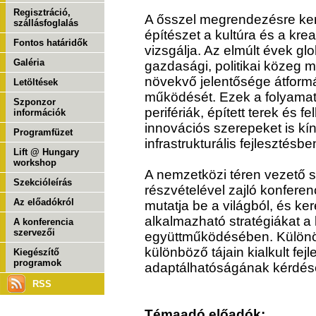
Regisztráció,
A ősszel megrendezésre kerü
szállásfoglalás
építészet a kultúra és a kreat
Fontos határidők
vizsgálja. Az elmúlt évek g
Galéria
gazdasági, politikai közeg m
növekvő jelentősége átformá
Letöltések
működését. Ezek a folyamat
Szponzor
perifériák, épített terek és f
információk
innovációs szerepeket is kín
Programfüzet
infrastrukturális fejlesztésbe
Lift @ Hungary
workshop
A nemzetközi téren vezető 
Szekcióleírás
részvételével zajló konfere
Az előadókról
mutatja be a világból, és k
alkalmazható stratégiákat a
A konferencia
szervezői
együttműködésében. Különö
különböző tájain kialkult fej
Kiegészítő
programok
adaptálhatóságának kérdése
RSS
Témaadó előadók: