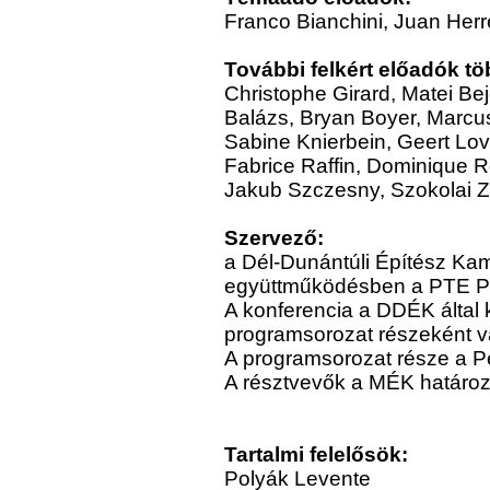
Franco Bianchini, Juan Herr
További felkért előadók tö
Christophe Girard, Matei Be
Balázs, Bryan Boyer, Marcu
Sabine Knierbein, Geert Lov
Fabrice Raffin, Dominique R
Jakub Szczesny, Szokolai Zs
Szervező:
a Dél-Dunántúli Építész Ka
együttműködésben a PTE Pol
A konferencia a DDÉK által
programsorozat részeként v
A programsorozat része a P
A résztvevők a MÉK határoza
Tartalmi felelősök:
Polyák Levente