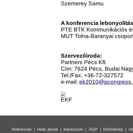
Szemerey Samu
A konferencia lebonyolítá
PTE BTK Kommunikációs é
MUT Tolna-Baranyai csoport
Szervezőiroda:
Partners Pécs Kft.
Cím: 7624 Pécs, Budai Nagy 
Tel./Fax: +36-72-327572
e-mail:
ek2010@pcongress.
Referenciák
|
Hírek, akciók
|
Impresszum
|
ÁSZF
|
Elérhetőség
|
Ad