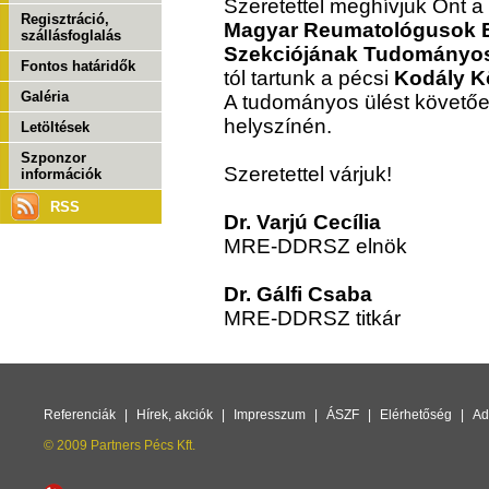
Szeretettel meghívjuk Önt a
Regisztráció,
Magyar Reumatológusok Eg
szállásfoglalás
Szekciójának Tudományos
Fontos határidők
tól tartunk a pécsi
Kodály K
Galéria
A tudományos ülést követőe
helyszínén.
Letöltések
Szponzor
Szeretettel várjuk!
információk
RSS
Dr. Varjú Cecília
MRE-DDRSZ elnök
Dr. Gálfi Csaba
MRE-DDRSZ titkár
Referenciák
|
Hírek, akciók
|
Impresszum
|
ÁSZF
|
Elérhetőség
|
Ad
© 2009 Partners Pécs Kft.