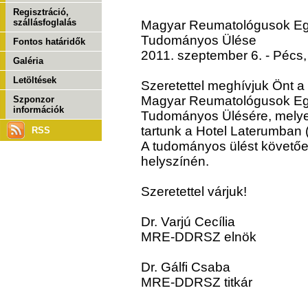
Regisztráció,
szállásfoglalás
Magyar Reumatológusok Egy
Tudományos Ülése
Fontos határidők
2011. szeptember 6. - Pécs,
Galéria
Letöltések
Szeretettel meghívjuk Önt a
Magyar Reumatológusok Egy
Szponzor
információk
Tudományos Ülésére, melye
tartunk a Hotel Laterumban 
RSS
A tudományos ülést követőe
helyszínén.
Szeretettel várjuk!
Dr. Varjú Cecília
MRE-DDRSZ elnök
Dr. Gálfi Csaba
MRE-DDRSZ titkár