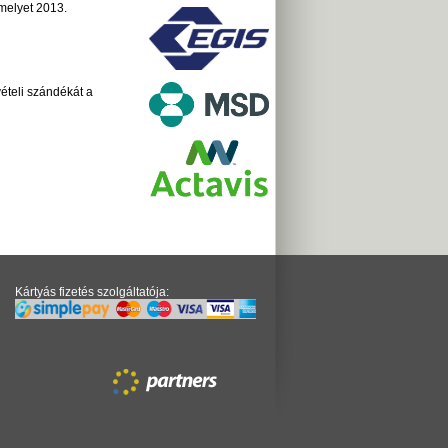
melyet 2013.
ételi szándékát a
Kártyás fizetés szolgáltatója: