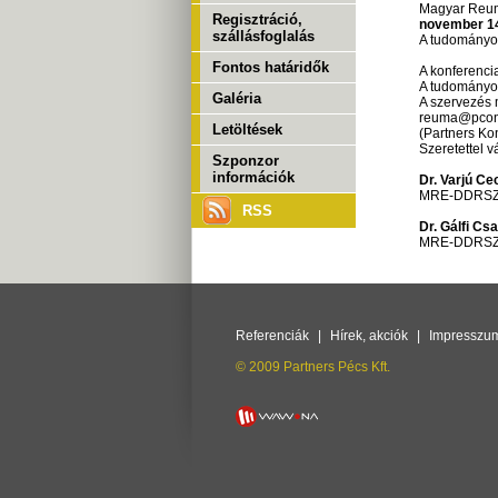
Magyar Reum
Regisztráció,
november 1
szállásfoglalás
A tudományos
Fontos határidők
A konferencia
A tudományos
Galéria
A szervezés 
reuma@pcong
Letöltések
(Partners Kon
Szeretettel v
Szponzor
információk
Dr. Varjú Cec
MRE-DDRSZ 
RSS
Dr. Gálfi Cs
MRE-DDRSZ t
Referenciák
|
Hírek, akciók
|
Impresszu
© 2009 Partners Pécs Kft.