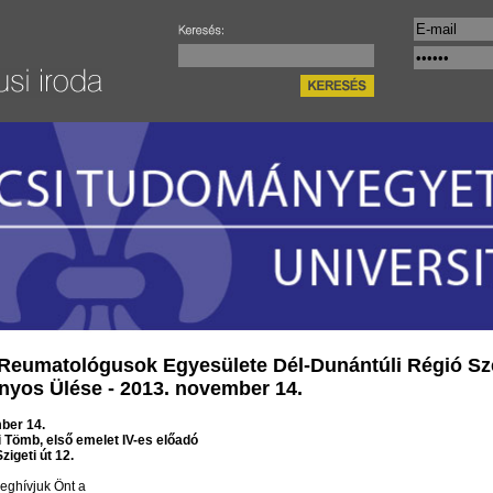
Reumatológusok Egyesülete Dél-Dunántúli Régió Sz
yos Ülése - 2013. november 14.
ber 14.
 Tömb, első emelet IV-es előadó
zigeti út 12.
meghívjuk Önt a