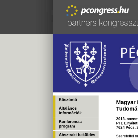
Köszöntő
Magyar 
Tudomán
Általános
információk
2013. novem
Konferencia
PTE Elméleti
program
7624 Pécs, S
Absztrakt beküldés
Szeretettel 