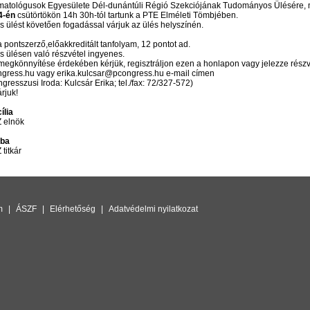
atológusok Egyesülete Dél-dunántúli Régió Szekciójának Tudományos Ülésére, 
4-én
csütörtökön 14h 30h-tól tartunk a PTE Elméleti Tömbjében.
 ülést követően fogadással várjuk az ülés helyszínén.
 pontszerző,előakkreditált tanfolyam, 12 pontot ad.
 ülésen való részvétel ingyenes.
megkönnyítése érdekében kérjük, regisztráljon ezen a honlapon vagy jelezze részv
ress.hu vagy erika.kulcsar@pcongress.hu e-mail címen
gresszusi Iroda: Kulcsár Erika; tel./fax: 72/327-572)
árjuk!
ília
elnök
aba
itkár
m
|
ÁSZF
|
Elérhetőség
|
Adatvédelmi nyilatkozat