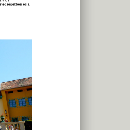
szív CT
betegségekben és a