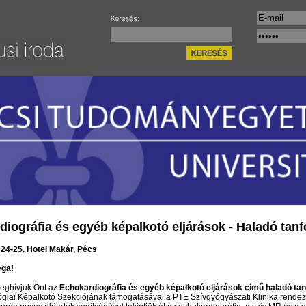
iográfia és egyéb képalkotó eljárások - Haladó tan
s 24-25. Hotel Makár, Pécs
éga!
meghívjuk Önt az
Echokardiográfia és egyéb képalkotó eljárások című haladó ta
giai Képalkotó Szekciójának támogatásával a PTE Szívgyógyászati Klinika rendez