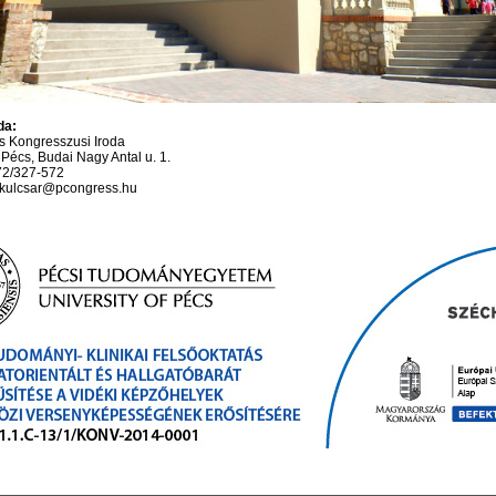
da:
s Kongresszusi Iroda
Pécs, Budai Nagy Antal u. 1.
72/327-572
a.kulcsar@pcongress.hu