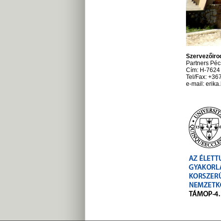
Szervezőiro
Partners Péc
Cím: H-7624 
Tel/Fax: +36
e-mail: erik