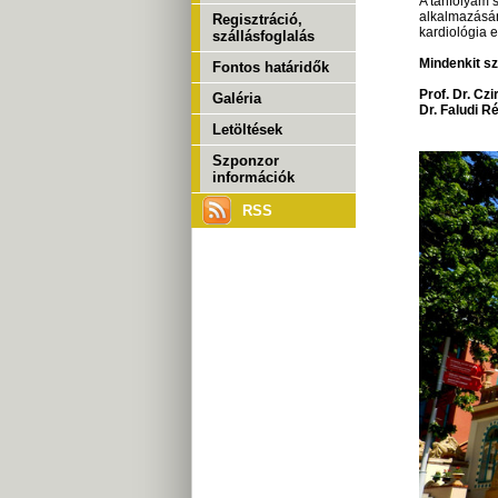
A tanfolyam 
alkalmazásán
Regisztráció,
kardiológia e
szállásfoglalás
Mindenkit sz
Fontos határidők
Prof. Dr. Czi
Galéria
Dr. Faludi R
Letöltések
Szponzor
információk
RSS