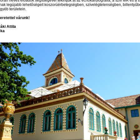
során neves előadók segítségével tekintjük át az echokardiográfia, a szív MR és a 
ak legújabb lehetőségeit koszorúérbetegségben, szívelégtelenségben, billentyű
gyéb területein.
eretettel várunk!
ráki Attila
éka