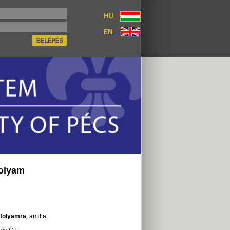
folyam
nfolyamra
, amit a
.