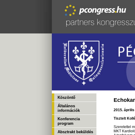
Köszöntő
Echokard
Általános
2015. áprili
információk
Tisztelt Koll
Konferencia
program
Szeretettel 
MKT Kardioló
Absztrakt beküldés