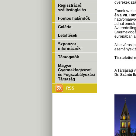
gyerekek szá
Regisztráció,
szállásfoglalás
Ennek szell
én a VII. Tó
Fontos határidők
hagyományokk
adhat ennek
Galéria
Az eredetile
Gyermekfogás
Letöltések
európában ak
Szponzor
A belvárosi 
információk
események za
Támogatók
Tisztelettel
Magyar
Gyermekfogászati
A Társaság v
és Fogszabályozási
Dr. Szántó I
Társaság
RSS