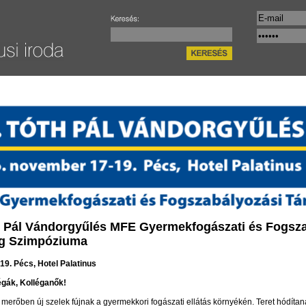
th Pál Vándorgyűlés MFE Gyermekfogászati és Fogsz
g Szimpóziuma
-19. Pécs, Hotel Palatinus
légák, Kolléganők!
merőben új szelek fújnak a gyermekkori fogászati ellátás környékén. Teret hódítan