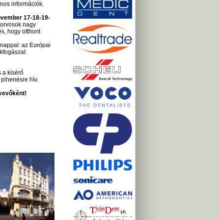
nos információk.
ovember 17-18-19-
 orvosok nagy
s, hogy otthont
 nappal: az Európai
ekfogászat
 a kísérő
 pihenésre hív.
tvevőként!