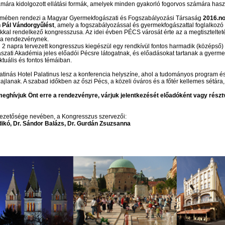
mára kidolgozott ellátási formák, amelyek minden gyakorló fogorvos számára hasz
emében rendezi a Magyar Gyermekfogászati és Fogszabályozási Társaság
2016.n
th Pál Vándorgyűlést
, amely a fogszabályozással és gyermekfogászattal foglalkozó
al rendelkező kongresszusa. Az idei évben PÉCS városát érte az a megtisztelteté
 a rendezvénynek.
g 2 napra tervezett kongresszus kiegészül egy rendkívül fontos harmadik (középső)
zati Akadémia jeles előadói Pécsre látogatnak, és előadásokat tartanak a gyerm
tuális és fontos témáiban.
patinás Hotel Palatinus lesz a konferencia helyszíne, ahol a tudományos program és
jlanak. A szabad időkben az őszi Pécs, a közeli óváros és a főtér kellemes sétára,
 meghívjuk Önt erre a rendezvényre, várjuk jelentkezését előadóként vagy rész
ezetősége nevében, a Kongresszus szervezői:
ldikó, Dr. Sándor Balázs, Dr. Gurdán Zsuzsanna