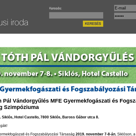
óth Pál Vándorgyűlés MFE Gyermekfogászati és Fogsz
g Szimpóziuma
8. Siklós, Hotel Castello, 7800 Siklós, Baross Gábor utca 8.
égák!
ermekfogászati és Fogszabályozási Társaság
2019. november 7-8-án
, Siklóson, 