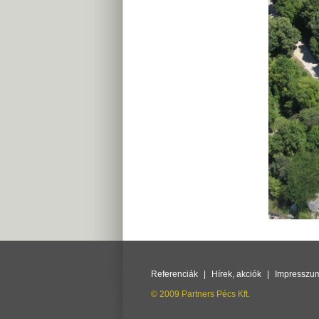
Referenciák
|
Hírek, akciók
|
Impresszu
© 2009 Partners Pécs Kft.