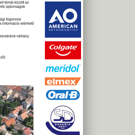
lt témái között az
gyéb újdonságok
ági fogorvosi
 információ elérhető
 szeretnénk néhány
zői: