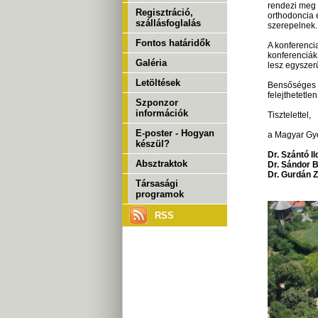
rendezi meg 
Regisztráció,
orthodoncia 
szállásfoglalás
szerepelnek. 
Fontos határidők
A konferenci
konferenciák
Galéria
lesz egyszer
Letöltések
Bensőséges l
felejthetetle
Szponzor
információk
Tisztelettel,
E-poster - Hogyan
a Magyar Gye
készül?
Dr. Szántó I
Absztraktok
Dr. Sándor 
Dr. Gurdán 
Társasági
programok
RSS