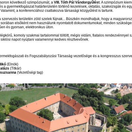
soron következő szimpóziumát, a
VIII. Tóth Pál Vándorgyűlést
. A szimpózium kieme
és a gyermekfogászat határterületén történő kezelések, oktatás, szakvizsgák és e
Valamint, a konferenciához csatlakozva társasági közgyűlést is tartunk.
a szervezés területén zöld szelek fújnak... Büszkén mondhatjuk, hogy a magyarorsz
 sorában elsőként nem használunk nyomtatott dokumentumokat, minden szükséges
űen és gyorsan, elektronikus úton.
égkörű, komoly szakmai tartalommal töltött, mégis vidám, fiatalos rendezvénnyel
n siklósi napot nyújtani valamennyi kedves résztvevőnek.
rmekfogászati és Fogszabályozási Társaság vezetősége és a kongresszus szerve
ldikó
(Elnök)
Balázs
(Titkár)
Zsuzsanna
(Vezetőségi tag)