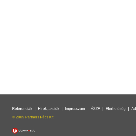
Referenciák
|
Hírek, akciók
|
Impresszum
|
ÁSZF
|
Elérhetőség
|
Ad
© 2009 Partners Pécs Kft.